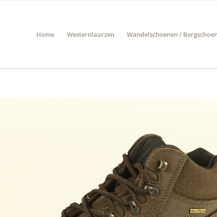
Home
Westernlaarzen
Wandelschoenen / Bergschoe