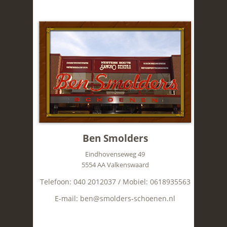
Ben Smolders
Eindhovenseweg 49
5554 AA Valkenswaard
Telefoon: 040 2012037 / Mobiel: 0618935563
E-mail: ben@smolders-schoenen.nl