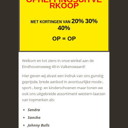
RKOOP
20%
30%
MET KORTINGEN VAN
40%
OP = OP
Welkom en tot ziens in onze winkel aan de
Eindhovenseweg 49 in Valkenswaard!
Hier geven wij alvast een indruk van ons gunstig
geprijsde, brede aanbod in avontuurlijke mode-,
sport-, berg- en kinderschoenen maar tonen we
ook ons uitgebreide assortiment western-laarzen
van topmerken als:
Sendra
Sancho
Johnny Bulls