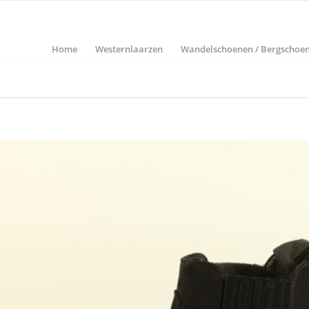
Home
Westernlaarzen
Wandelschoenen / Bergschoe